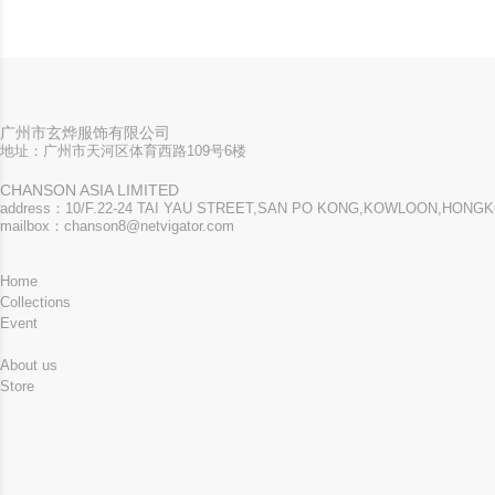
广州市玄烨服饰有限公司
地址：广州市天河区体育西路109号6楼
CHANSON ASIA LIMITED
address：10/F.22-24 TAI YAU STREET,SAN PO KONG,KOWLOON,HON
mailbox：chanson8@netvigator.com
Home
Collections
Event
About us
Store