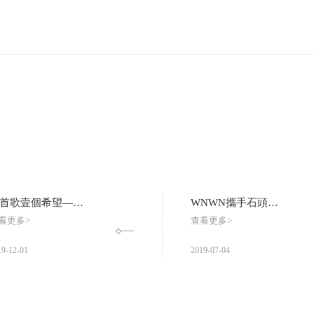
壹首歌壹個希望—WNWN眾星環繞音樂會
WNWN攜手石頭節—石頭上作畫這麽美，妳也來試試吧！
看更多>
查看更多>
更多
更
19
-
12
-
01
2019
-
07
-
04