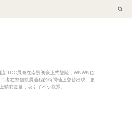
流”TDC展會在南豐朗豪正式登陸，WNWN也
計讓二者在整個觀展過程的時間軸上交替出現，更
獻上精彩壹幕，吸引了不少觀眾。