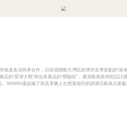
會
停推進各項跨界合作，日前就聯動大灣區經濟所宣導策劃的“港潮
展品的“星球大戰”和沒有展品的“體驗區”，通過觀展路徑的設
位。WNWN還組織了與其享樂人生態度相符的調酒活動為大家