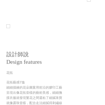
設計師說
Design features
花拓
花拓藝感T恤
細細描繪的花朵圖案用前沿的膠印工藝
呈現出像花拓壹樣的藝術美感，細細撫
摸衣服就發現繁花之間還粘了細膩珠寶
就像露珠壹樣，配合走法細膩得刺繡線