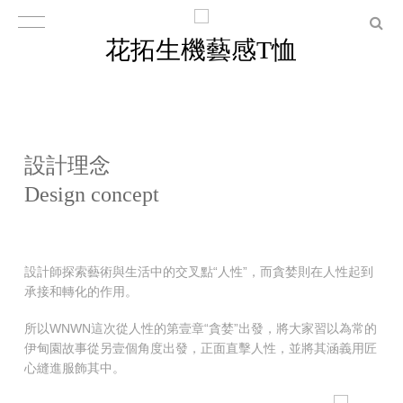
花拓生機藝感T恤
設計理念
Design concept
設計師探索藝術與生活中的交叉點“人性”，而貪婪則在人性起到
承接和轉化的作用。
所以WNWN這次從人性的第壹章“貪婪”出發，將大家習以為常的
伊甸園故事從另壹個角度出發，正面直擊人性，並將其涵義用匠
心縫進服飾其中。