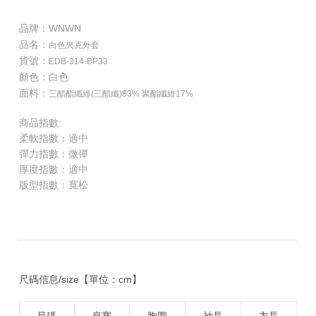
品牌：WNWN
品名：
白色夾克外套
貨號：
EDB-314-BP33
顏色：白色
面料：
三醋酯纖維(三醋纖)83% 聚酯纖維17%
商品指數:
柔軟指數：適中
彈力指數：微彈
厚度指數：適中
版型指數：寬松
尺碼信息/size【單位：cm】
尺碼
肩寬
胸圍
袖長
衣長