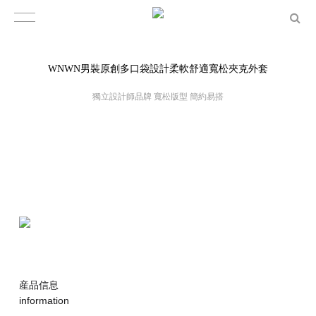
WNWN男裝原創多口袋設計柔軟舒適寬松夾克外套
獨立設計師品牌 寬松版型 簡約易搭
産品信息
information