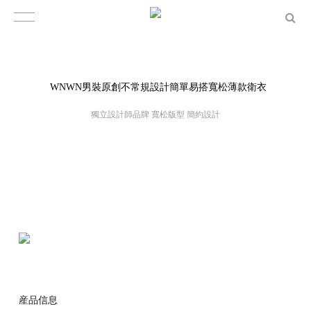
WNWN男裝原創不常規設計簡單易搭寬松薄款衛衣
獨立設計師品牌 寬松版型 簡約設計
産品信息