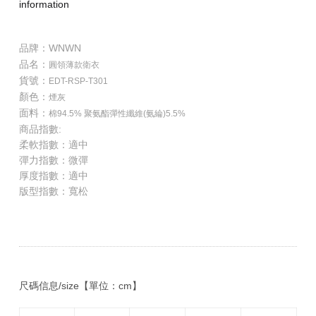
information
品牌：WNWN
品名：
圓領薄款衛衣
貨號：
EDT-RSP-T301
顏色：
煙灰
面料：
棉94.5% 聚氨酯彈性纖維(氨綸)5.5%
商品指數:
柔軟指數：適中
彈力指數：微彈
厚度指數：適中
版型指數：寬松
尺碼信息/size【單位：cm】