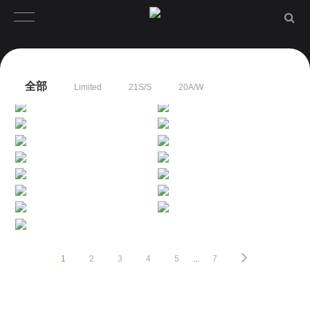
全部
Limited
21S/S
20A/W
1
2
3
4
5
...
7